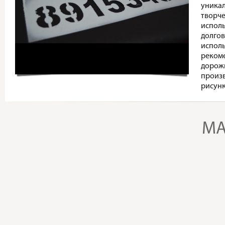
уникал
творче
исполь
долгов
исполь
реком
дорожн
произв
рисунк
MA